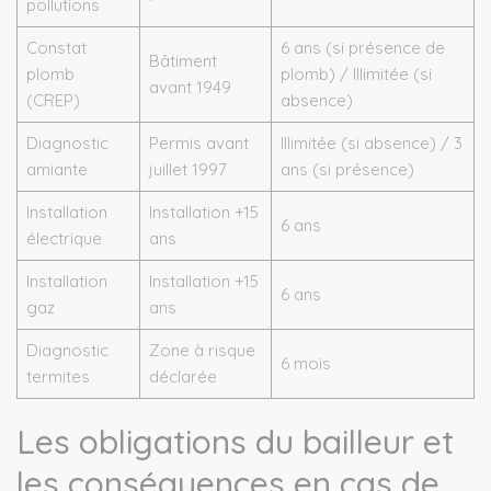
pollutions
Constat
6 ans (si présence de
Bâtiment
plomb
plomb) / Illimitée (si
avant 1949
(CREP)
absence)
Diagnostic
Permis avant
Illimitée (si absence) / 3
amiante
juillet 1997
ans (si présence)
Installation
Installation +15
6 ans
électrique
ans
Installation
Installation +15
6 ans
gaz
ans
Diagnostic
Zone à risque
6 mois
termites
déclarée
Les obligations du bailleur et
les conséquences en cas de