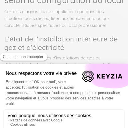
Certains diagnostics ne s’appliquent que dans des
situations particulières, liées aux équipements ou aux
caractéristiques spécifiques du local professionnel.
L’état de l’installation intérieure de
gaz et d’électricité
Pour les locaux équipés d’installations de gaz ou
d’électricité de plus de 15 ans, des diagnostics spécifiques
sont obligatoires. Ces contrôles vérifient
la sécurité des
installations et identifient les anomalies
pouvant
présenter des dangers pour les occupants. Chaque
diagnostic a une validité de six ans pour une location.
L’état de l’installation intérieure d’électricité contrôle le
tableau électrique, les dispositifs de protection, les
prises de terre et l’identification des risques de choc
électrique