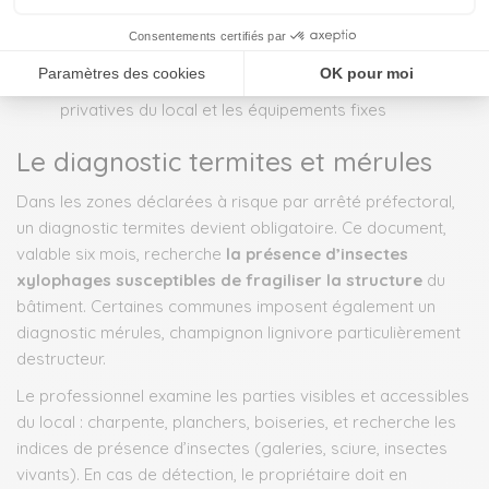
L’état de l’installation intérieure de gaz examine la
tuyauterie fixe, le raccordement des appareils, la
ventilation et la combustion
Ces diagnostics ne portent que sur les parties
privatives du local et les équipements fixes
Le diagnostic termites et mérules
Dans les zones déclarées à risque par arrêté préfectoral,
un diagnostic termites devient obligatoire. Ce document,
valable six mois, recherche
la présence d’insectes
xylophages susceptibles de fragiliser la structure
du
bâtiment. Certaines communes imposent également un
diagnostic mérules, champignon lignivore particulièrement
destructeur.
Le professionnel examine les parties visibles et accessibles
du local : charpente, planchers, boiseries, et recherche les
indices de présence d’insectes (galeries, sciure, insectes
vivants). En cas de détection, le propriétaire doit en